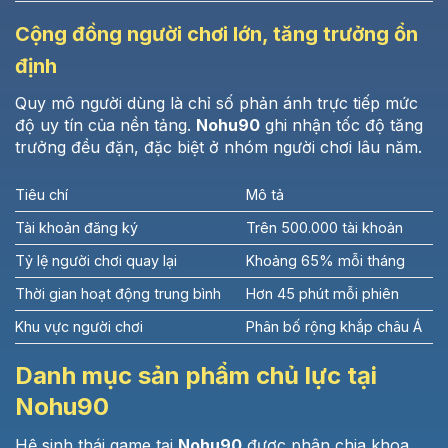
Cộng đồng người chơi lớn, tăng trưởng ổn
định
Quy mô người dùng là chỉ số phản ánh trực tiếp mức
độ uy tín của nền tảng.
Nohu90
ghi nhận tốc độ tăng
trưởng đều đặn, đặc biệt ở nhóm người chơi lâu năm.
Tiêu chí
Mô tả
Tài khoản đăng ký
Trên 500.000 tài khoản
Tỷ lệ người chơi quay lại
Khoảng 65% mỗi tháng
Thời gian hoạt động trung bình
Hơn 45 phút mỗi phiên
Khu vực người chơi
Phân bố rộng khắp châu Á
Danh mục sản phẩm chủ lực tại
Nohu90
Hệ sinh thái game tại
Nohu90
được phân chia khoa