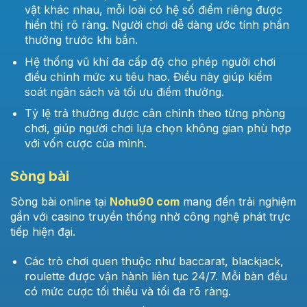
vật khác nhau, mỗi loài có hệ số điểm riêng được
hiển thị rõ ràng. Người chơi dễ dàng ước tính phần
thưởng trước khi bắn.
Hệ thống vũ khí đa cấp độ cho phép người chơi
điều chỉnh mức xu tiêu hao. Điều này giúp kiểm
soát ngân sách và tối ưu điểm thưởng.
Tỷ lệ trả thưởng được cân chỉnh theo từng phòng
chơi, giúp người chơi lựa chọn không gian phù hợp
với vốn cược của mình.
Sòng bài
Sòng bài online tại
Nohu90 com
mang đến trải nghiệm
gần với casino truyền thống nhờ công nghệ phát trực
tiếp hiện đại.
Các trò chơi quen thuộc như baccarat, blackjack,
roulette được vận hành liên tục 24/7. Mỗi bàn đều
có mức cược tối thiểu và tối đa rõ ràng.