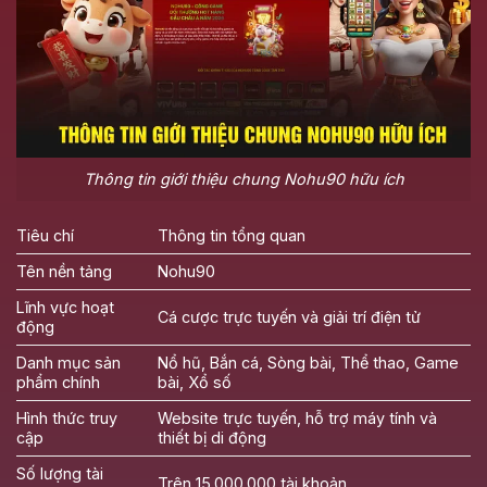
Thông tin giới thiệu chung Nohu90 hữu ích
Tiêu chí
Thông tin tổng quan
Tên nền tảng
Nohu90
Lĩnh vực hoạt
Cá cược trực tuyến và giải trí điện tử
động
Danh mục sản
Nổ hũ, Bắn cá, Sòng bài, Thể thao, Game
phẩm chính
bài, Xổ số
Hình thức truy
Website trực tuyến, hỗ trợ máy tính và
cập
thiết bị di động
Số lượng tài
Trên 15.000.000 tài khoản