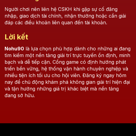
Người chơi nên liên hệ CSKH khi gặp sự cố đăng
nhập, giao dịch tài chính, nhận thưởng hoặc cần giải
đáp các điều khoản liên quan đến tài khoản.
Lời kết
Nohu90
là lựa chọn phù hợp dành cho những ai đang
tìm kiếm một nền tảng giải trí trực tuyến ổn định, minh
bạch và dễ tiếp cận. Cổng game có định hướng phát
triển bền vững, hệ thống vận hành chuyên nghiệp và
nhiều tiện ích tối ưu cho hội viên. Đăng ký ngay hôm
nay để chủ động khám phá không gian giải trí hiện đại
và tận hưởng những giá trị khác biệt mà nền tảng
đang sở hữu.