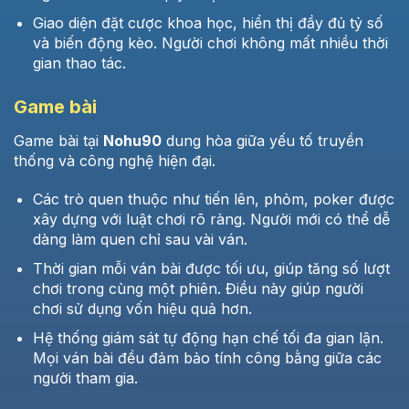
Giao diện đặt cược khoa học, hiển thị đầy đủ tỷ số
và biến động kèo. Người chơi không mất nhiều thời
gian thao tác.
Game bài
Game bài tại
Nohu90
dung hòa giữa yếu tố truyền
thống và công nghệ hiện đại.
Các trò quen thuộc như tiến lên, phỏm, poker được
xây dựng với luật chơi rõ ràng. Người mới có thể dễ
dàng làm quen chỉ sau vài ván.
Thời gian mỗi ván bài được tối ưu, giúp tăng số lượt
chơi trong cùng một phiên. Điều này giúp người
chơi sử dụng vốn hiệu quả hơn.
Hệ thống giám sát tự động hạn chế tối đa gian lận.
Mọi ván bài đều đảm bảo tính công bằng giữa các
người tham gia.