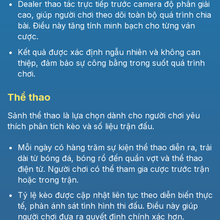
Dealer thao tác trực tiếp trước camera độ phân giải
cao, giúp người chơi theo dõi toàn bộ quá trình chia
bài. Điều này tăng tính minh bạch cho từng ván
cược.
Kết quả được xác định ngẫu nhiên và không can
thiệp, đảm bảo sự công bằng trong suốt quá trình
chơi.
Thể thao
Sảnh thể thao là lựa chọn dành cho người chơi yêu
thích phân tích kèo và số liệu trận đấu.
Mỗi ngày có hàng trăm sự kiện thể thao diễn ra, trải
dài từ bóng đá, bóng rổ đến quần vợt và thể thao
điện tử. Người chơi có thể tham gia cược trước trận
hoặc trong trận.
Tỷ lệ kèo được cập nhật liên tục theo diễn biến thực
tế, phản ánh sát tình hình thi đấu. Điều này giúp
người chơi đưa ra quyết định chính xác hơn.