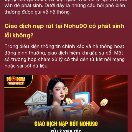
vấn đề phát sinh. Dưới đây là những câu hỏi phổ biến
thường được gửi về hệ thống.
Giao dịch nạp rút tại Nohu90 có phát sinh
lỗi không?
Trong điều kiện thông tin chính xác và hệ thống hoạt
động bình thường, giao dịch hiếm khi gặp sự cố. Một
số trường hợp chậm xử lý có thể đến từ kết nối mạng
hoặc sai sót dữ liệu.