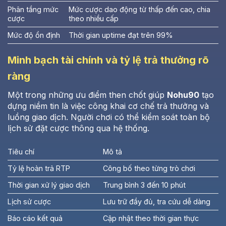
Phân tầng mức
Mức cược dao động từ thấp đến cao, chia
cược
theo nhiều cấp
Mức độ ổn định
Thời gian uptime đạt trên 99%
Minh bạch tài chính và tỷ lệ trả thưởng rõ
ràng
Một trong những ưu điểm then chốt giúp
Nohu90
tạo
dựng niềm tin là việc công khai cơ chế trả thưởng và
luồng giao dịch. Người chơi có thể kiểm soát toàn bộ
lịch sử đặt cược thông qua hệ thống.
Tiêu chí
Mô tả
Tỷ lệ hoàn trả RTP
Công bố theo từng trò chơi
Thời gian xử lý giao dịch
Trung bình 3 đến 10 phút
Lịch sử cược
Lưu trữ đầy đủ, tra cứu dễ dàng
Báo cáo kết quả
Cập nhật theo thời gian thực