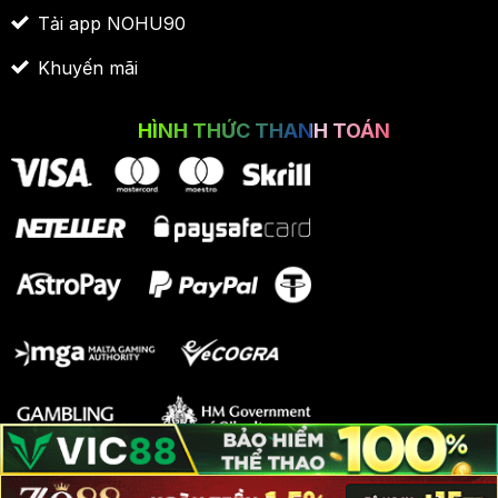
Tải app NOHU90
Khuyến mãi
HÌNH THỨC THANH TOÁN